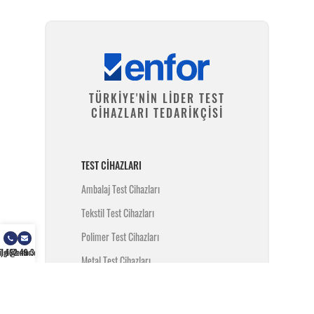
TÜRKİYE'NİN LİDER TEST
CİHAZLARI TEDARİKÇİSİ
TEST CIHAZLARI
Ambalaj Test Cihazları
Tekstil Test Cihazları
Polimer Test Cihazları
) 462 49 34
ilgi@enfor.com.tr
Metal Test Cihazları
İnşaat Test Cihazları
Yangın Test Cihazları