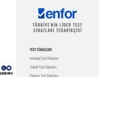
TÜRKİYE'NİN LİDER TEST
CİHAZLARI TEDARİKÇİSİ
TEST CIHAZLARI
Ambalaj Test Cihazları
Tekstil Test Cihazları
) 462 49 34
ilgi@enfor.com.tr
Polimer Test Cihazları
Metal Test Cihazları
İnşaat Test Cihazları
Yangın Test Cihazları