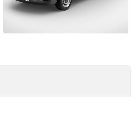
Kurulum ve Teknik Servis
İSİ
TEST TIPLERI
ÖMÜR TESTI