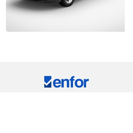
Eğitim ve Teknik Destek
RKİYE'NİN LİDER TEST CİHAZLARI TEDARİKÇ
ARIMIZ
⠀
RIC
REMET