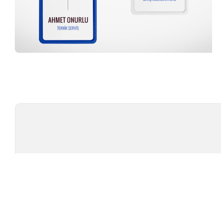
Profesyonel Ekip
TÜ
TEST CIHAZLARI
MARKAL
AMBALAJ TEST CIHAZLARI
TESTOMET