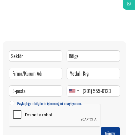
Whats
Paylaştığım bilgilerin işleneceğini onaylıyorum.
Gönder