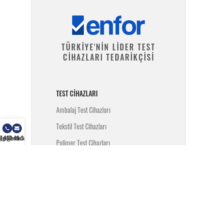
TÜRKİYE'NİN LİDER TEST
CİHAZLARI TEDARİKÇİSİ
TEST CIHAZLARI
Ambalaj Test Cihazları
Tekstil Test Cihazları
) 462 49 34
ilgi@enfor.com.tr
Polimer Test Cihazları
Metal Test Cihazları
İnşaat Test Cihazları
Yangın Test Cihazları