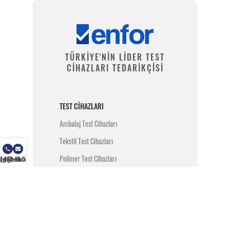
TÜRKİYE'NİN LİDER TEST
CİHAZLARI TEDARİKÇİSİ
TEST CIHAZLARI
Ambalaj Test Cihazları
Tekstil Test Cihazları
Polimer Test Cihazları
) 462 49 34
ilgi@enfor.com.tr
Metal Test Cihazları
İnşaat Test Cihazları
Yangın Test Cihazları