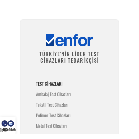
TÜRKİYE'NİN LİDER TEST
CİHAZLARI TEDARİKÇİSİ
TEST CIHAZLARI
Ambalaj Test Cihazları
Tekstil Test Cihazları
Polimer Test Cihazları
Metal Test Cihazları
) 462 49 34
ilgi@enfor.com.tr
İnşaat Test Cihazları