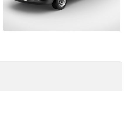
Kurulum ve Teknik Servis
İSİ
TEST TIPLERI
ÖMÜR TESTI