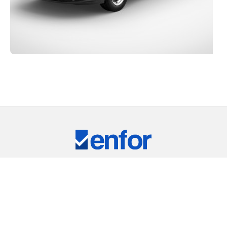
Eğitim ve Teknik Destek
RKİYE'NİN LİDER TEST CİHAZLARI TEDARİKÇ
ARIMIZ
⠀
RIC
REMET