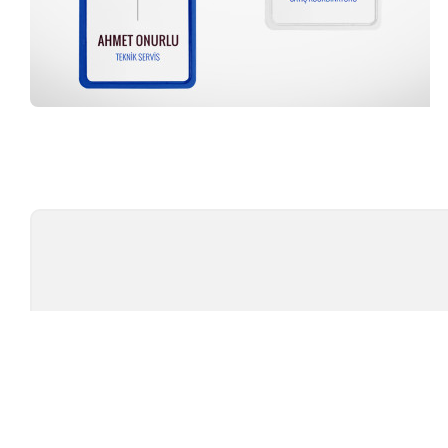
Profesyonel Ekip
TÜ
TEST CIHAZLARI
MARKAL
AMBALAJ TEST CIHAZLARI
TESTOMET