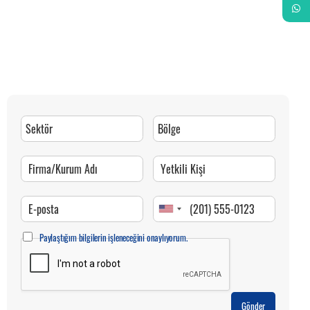
Whats
Paylaştığım bilgilerin işleneceğini onaylıyorum.
Gönder