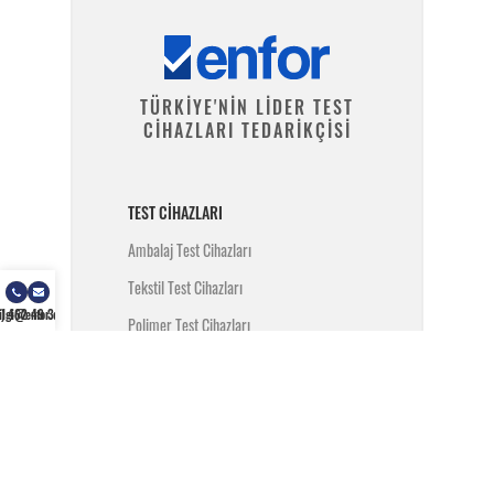
TÜRKİYE'NİN LİDER TEST
CİHAZLARI TEDARİKÇİSİ
TEST CIHAZLARI
Ambalaj Test Cihazları
Tekstil Test Cihazları
) 462 49 34
ilgi@enfor.com.tr
Polimer Test Cihazları
Metal Test Cihazları
İnşaat Test Cihazları
Yangın Test Cihazları