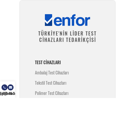
TÜRKİYE'NİN LİDER TEST
CİHAZLARI TEDARİKÇİSİ
TEST CIHAZLARI
Ambalaj Test Cihazları
Tekstil Test Cihazları
Polimer Test Cihazları
) 462 49 34
ilgi@enfor.com.tr
Metal Test Cihazları
İnşaat Test Cihazları
Yangın Test Cihazları