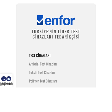
TÜRKİYE'NİN LİDER TEST
CİHAZLARI TEDARİKÇİSİ
TEST CIHAZLARI
Ambalaj Test Cihazları
Tekstil Test Cihazları
Polimer Test Cihazları
) 462 49 34
ilgi@enfor.com.tr
Metal Test Cihazları
İnşaat Test Cihazları
Yangın Test Cihazları