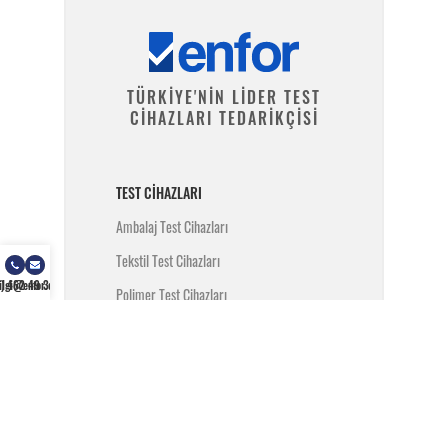
TÜRKİYE'NİN LİDER TEST
CİHAZLARI TEDARİKÇİSİ
TEST CIHAZLARI
Ambalaj Test Cihazları
Tekstil Test Cihazları
) 462 49 34
ilgi@enfor.com.tr
Polimer Test Cihazları
Metal Test Cihazları
İnşaat Test Cihazları
Yangın Test Cihazları