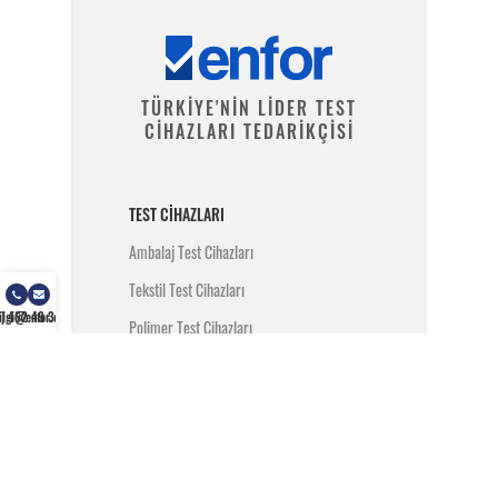
TÜRKİYE'NİN LİDER TEST
CİHAZLARI TEDARİKÇİSİ
TEST CIHAZLARI
Ambalaj Test Cihazları
Tekstil Test Cihazları
) 462 49 34
ilgi@enfor.com.tr
Polimer Test Cihazları
Metal Test Cihazları
İnşaat Test Cihazları
Yangın Test Cihazları