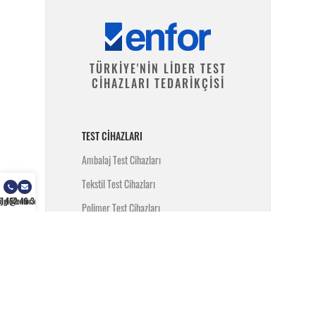
TÜRKİYE'NİN LİDER TEST
CİHAZLARI TEDARİKÇİSİ
TEST CIHAZLARI
Ambalaj Test Cihazları
Tekstil Test Cihazları
) 462 49 34
ilgi@enfor.com.tr
Polimer Test Cihazları
Metal Test Cihazları
İnşaat Test Cihazları
Yangın Test Cihazları