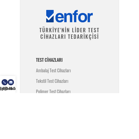
TÜRKİYE'NİN LİDER TEST
CİHAZLARI TEDARİKÇİSİ
TEST CIHAZLARI
Ambalaj Test Cihazları
Tekstil Test Cihazları
) 462 49 34
ilgi@enfor.com.tr
Polimer Test Cihazları
Metal Test Cihazları
İnşaat Test Cihazları
Yangın Test Cihazları