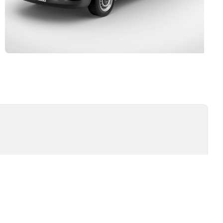
Kurulum ve Teknik Servis
İSİ
TEST TIPLERI
ÖMÜR TESTI