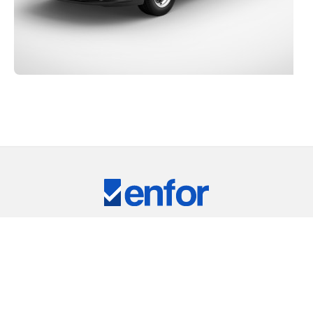
Eğitim ve Teknik Destek
RKİYE'NİN LİDER TEST CİHAZLARI TEDARİKÇ
ARIMIZ
⠀
RIC
REMET