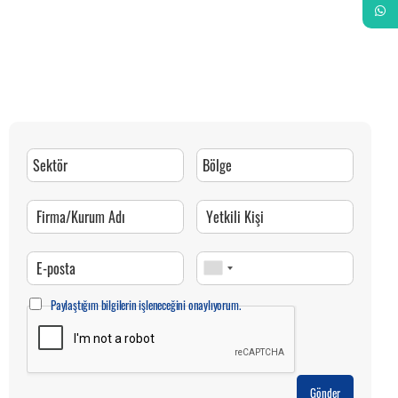
Whats
Paylaştığım bilgilerin işleneceğini onaylıyorum.
Gönder