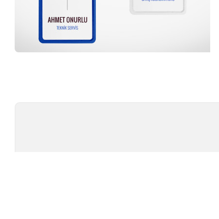
Profesyonel Ekip
TÜ
TEST CIHAZLARI
MARKAL
AMBALAJ TEST CIHAZLARI
TESTOMET