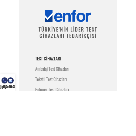
TÜRKİYE'NİN LİDER TEST
CİHAZLARI TEDARİKÇİSİ
TEST CIHAZLARI
Ambalaj Test Cihazları
Tekstil Test Cihazları
) 462 49 34
ilgi@enfor.com.tr
Polimer Test Cihazları
Metal Test Cihazları
İnşaat Test Cihazları
Yangın Test Cihazları