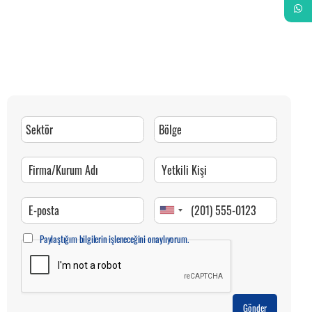
Whats
Paylaştığım bilgilerin işleneceğini onaylıyorum.
Gönder