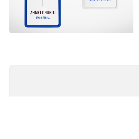
Profesyonel Ekip
TÜ
TEST CIHAZLARI
MARKAL
AMBALAJ TEST CIHAZLARI
TESTOMET