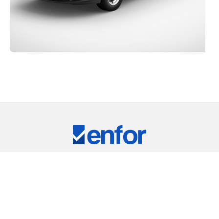
Eğitim ve Teknik Destek
RKİYE'NİN LİDER TEST CİHAZLARI TEDARİKÇ
ARIMIZ
⠀
RIC
REMET