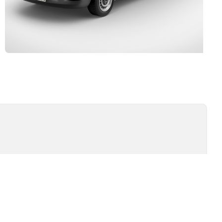
Kurulum ve Teknik Servis
İSİ
TEST TIPLERI
ÖMÜR TESTI