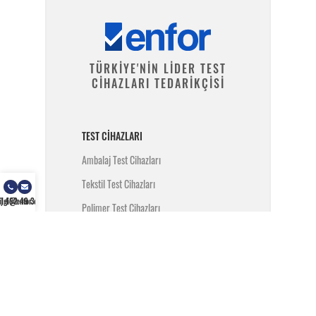
TÜRKİYE'NİN LİDER TEST
CİHAZLARI TEDARİKÇİSİ
TEST CIHAZLARI
Ambalaj Test Cihazları
Tekstil Test Cihazları
) 462 49 34
ilgi@enfor.com.tr
Polimer Test Cihazları
Metal Test Cihazları
İnşaat Test Cihazları
Yangın Test Cihazları