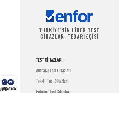
TÜRKİYE'NİN LİDER TEST
CİHAZLARI TEDARİKÇİSİ
TEST CIHAZLARI
Ambalaj Test Cihazları
Tekstil Test Cihazları
) 462 49 34
ilgi@enfor.com.tr
Polimer Test Cihazları
Metal Test Cihazları
İnşaat Test Cihazları
Yangın Test Cihazları