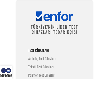
TÜRKİYE'NİN LİDER TEST
CİHAZLARI TEDARİKÇİSİ
TEST CIHAZLARI
Ambalaj Test Cihazları
Tekstil Test Cihazları
Polimer Test Cihazları
) 462 49 34
ilgi@enfor.com.tr
Metal Test Cihazları
İnşaat Test Cihazları
Yangın Test Cihazları