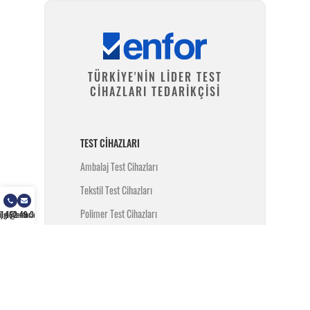
TÜRKİYE'NİN LİDER TEST
CİHAZLARI TEDARİKÇİSİ
TEST CIHAZLARI
Ambalaj Test Cihazları
Tekstil Test Cihazları
Polimer Test Cihazları
) 462 49 34
ilgi@enfor.com.tr
Metal Test Cihazları
İnşaat Test Cihazları
Yangın Test Cihazları