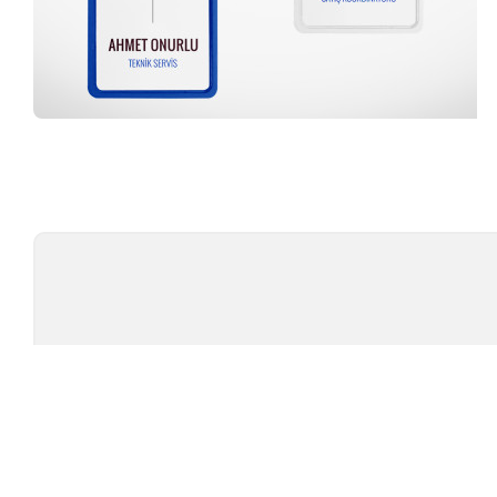
Profesyonel Ekip
TÜ
TEST CIHAZLARI
MARKAL
AMBALAJ TEST CIHAZLARI
TESTOMET