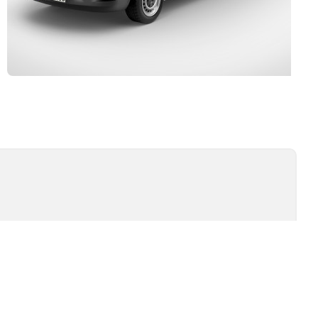
Kurulum ve Teknik Servis
İSİ
TEST TIPLERI
ÖMÜR TESTI