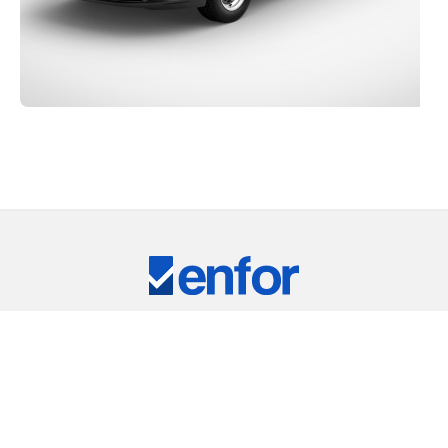
Eğitim ve Teknik Destek
RKİYE'NİN LİDER TEST CİHAZLARI TEDARİKÇ
ARIMIZ
⠀
RIC
REMET