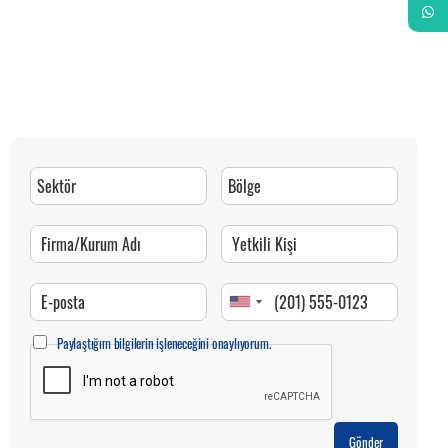
Whats
Paylaştığım bilgilerin işleneceğini onaylıyorum.
Gönder