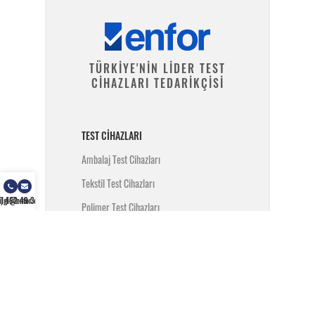
TÜRKİYE'NİN LİDER TEST
CİHAZLARI TEDARİKÇİSİ
TEST CIHAZLARI
Ambalaj Test Cihazları
Tekstil Test Cihazları
) 462 49 34
ilgi@enfor.com.tr
Polimer Test Cihazları
Metal Test Cihazları
İnşaat Test Cihazları
Yangın Test Cihazları