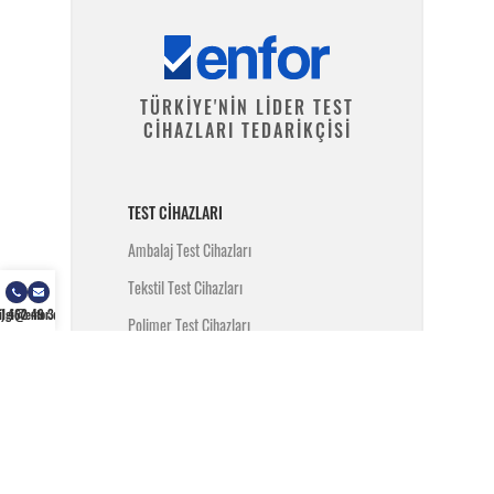
TÜRKİYE'NİN LİDER TEST
CİHAZLARI TEDARİKÇİSİ
TEST CIHAZLARI
Ambalaj Test Cihazları
Tekstil Test Cihazları
) 462 49 34
ilgi@enfor.com.tr
Polimer Test Cihazları
Metal Test Cihazları
İnşaat Test Cihazları
Yangın Test Cihazları