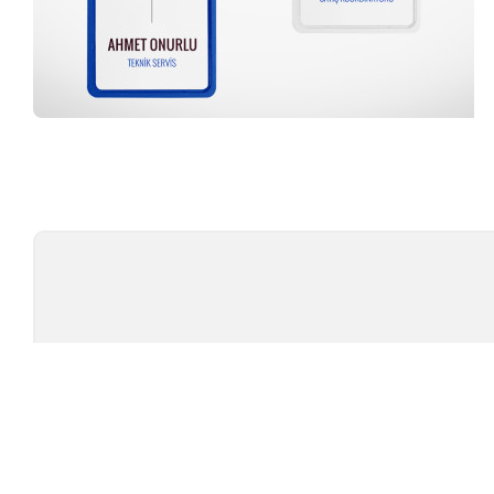
Profesyonel Ekip
TÜ
TEST CIHAZLARI
MARKAL
AMBALAJ TEST CIHAZLARI
TESTOMET