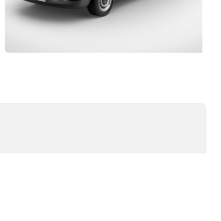
Kurulum ve Teknik Servis
İSİ
TEST TIPLERI
ÖMÜR TESTI