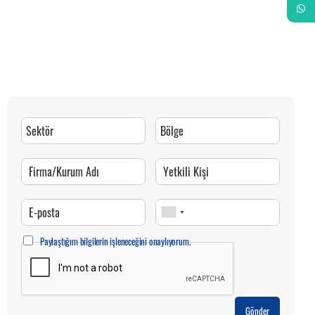
Whats
Paylaştığım bilgilerin işleneceğini onaylıyorum.
Gönder