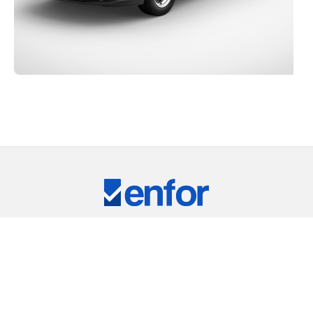
Eğitim ve Teknik Destek
RKİYE'NİN LİDER TEST CİHAZLARI TEDARİKÇ
ARIMIZ
⠀
RIC
REMET