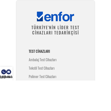
TÜRKİYE'NİN LİDER TEST
CİHAZLARI TEDARİKÇİSİ
TEST CIHAZLARI
Ambalaj Test Cihazları
Tekstil Test Cihazları
Polimer Test Cihazları
) 462 49 34
ilgi@enfor.com.tr
Metal Test Cihazları
İnşaat Test Cihazları
Yangın Test Cihazları