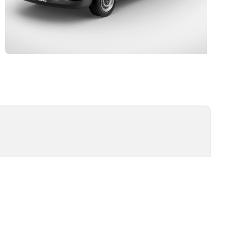
Kurulum ve Teknik Servis
İSİ
TEST TIPLERI
ÖMÜR TESTI