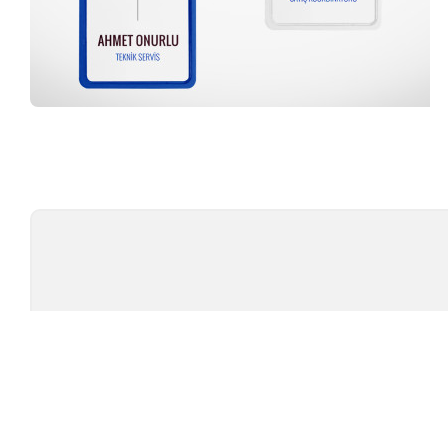
Profesyonel Ekip
TÜ
TEST CIHAZLARI
MARKAL
AMBALAJ TEST CIHAZLARI
TESTOMET