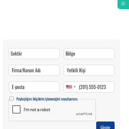
Whats
Paylaştığım bilgilerin işleneceğini onaylıyorum.
Gönder