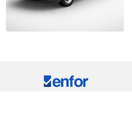
Eğitim ve Teknik Destek
RKİYE'NİN LİDER TEST CİHAZLARI TEDARİKÇ
ARIMIZ
⠀
RIC
REMET