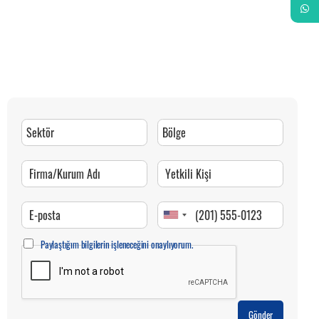
Whats
Paylaştığım bilgilerin işleneceğini onaylıyorum.
Gönder