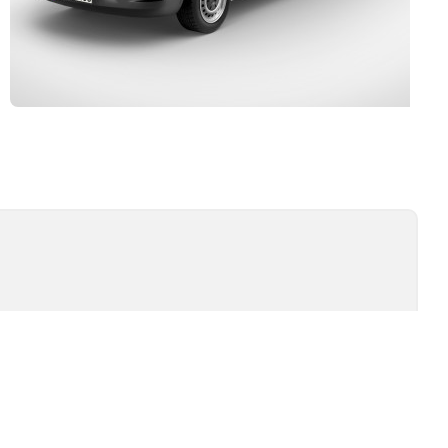
Kurulum ve Teknik Servis
İSİ
TEST TIPLERI
ÖMÜR TESTI