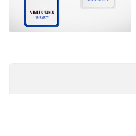
Profesyonel Ekip
TÜ
TEST CIHAZLARI
MARKAL
AMBALAJ TEST CIHAZLARI
TESTOMET