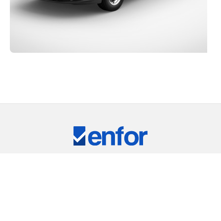
Eğitim ve Teknik Destek
RKİYE'NİN LİDER TEST CİHAZLARI TEDARİKÇ
ARIMIZ
⠀
RIC
REMET