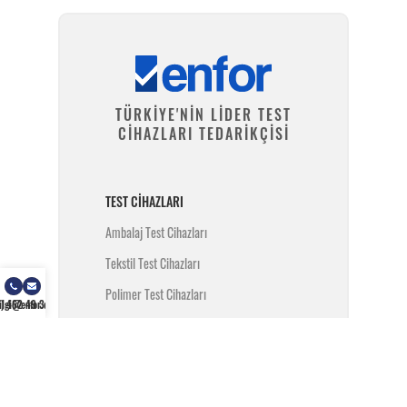
TÜRKİYE'NİN LİDER TEST
CİHAZLARI TEDARİKÇİSİ
TEST CIHAZLARI
Ambalaj Test Cihazları
Tekstil Test Cihazları
Polimer Test Cihazları
) 462 49 34
ilgi@enfor.com.tr
Metal Test Cihazları
İnşaat Test Cihazları
Yangın Test Cihazları