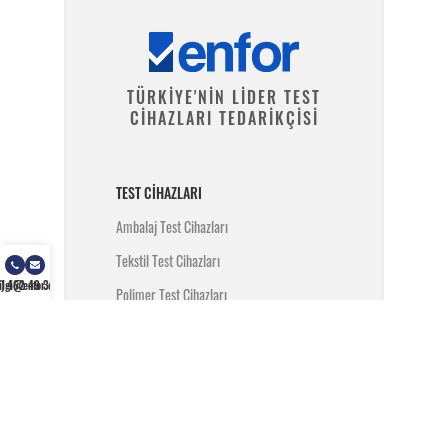
TÜRKİYE'NİN LİDER TEST
CİHAZLARI TEDARİKÇİSİ
TEST CIHAZLARI
Ambalaj Test Cihazları
Tekstil Test Cihazları
) 462 49 34
ilgi@enfor.com.tr
Polimer Test Cihazları
Metal Test Cihazları
İnşaat Test Cihazları
Yangın Test Cihazları