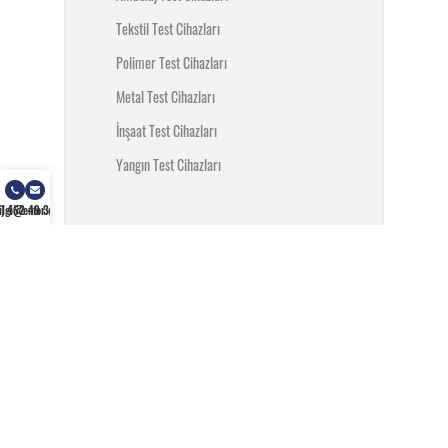
Tekstil Test Cihazları
Polimer Test Cihazları
Metal Test Cihazları
İnşaat Test Cihazları
Yangın Test Cihazları
) 462 49 34
ilgi@enfor.com.tr
SARF MALZEMELER
Test Ekipmanları
Test Malzemeleri
MARKALARIMIZ
Testometric
Chiuvention