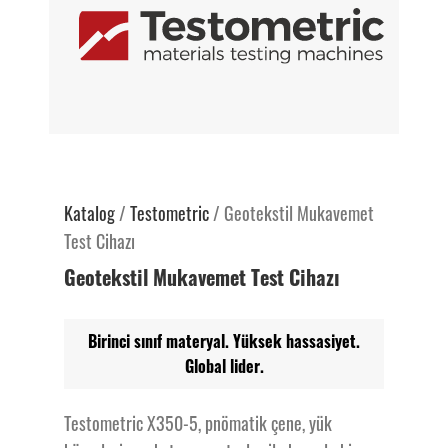
Teklif İste
İNGİLTERE 1970
Katalog
/
Testometric
/
Geotekstil Mukavemet
Test Cihazı
Geotekstil Mukavemet Test Cihazı
Birinci sınıf materyal. Yüksek hassasiyet.
Global lider.
Testometric X350-5, pnömatik çene, yük