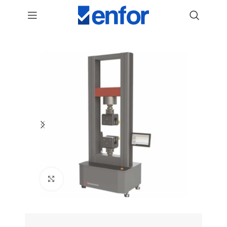
Geotekstil Mukavemet Test Cihazı
Birinci sınıf materyal. Yüksek
hassasiyet. Global lider.
KATALOG İNDİR
Genişlet