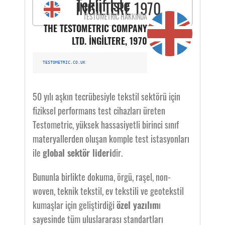
Teklif İste
İNGİLTERE 1970
TESTOMETRIC HAKKINDA
THE TESTOMETRIC COMPANY
LTD. İNGİLTERE, 1970
TESTOMETRIC.CO.UK
50 yılı aşkın tecrübesiyle tekstil sektörü için
fiziksel performans test cihazları üreten
Testometric, yüksek hassasiyetli birinci sınıf
materyallerden oluşan komple test istasyonları
ile
global sektör lideri
dir.
Bununla birlikte dokuma, örgü, raşel, non-
woven, teknik tekstil, ev tekstili ve geotekstil
kumaşlar için geliştirdiği
özel yazılım
ı
sayesinde tüm uluslararası standartları