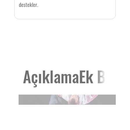
destekler.
Açıklama
Ek Bilgi
Geotekstil
Mukavemet