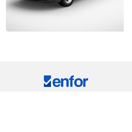
Eğitim ve Teknik Destek
RKİYE'NİN LİDER TEST CİHAZLARI TEDARİKÇ
ARIMIZ
⠀
RIC
REMET