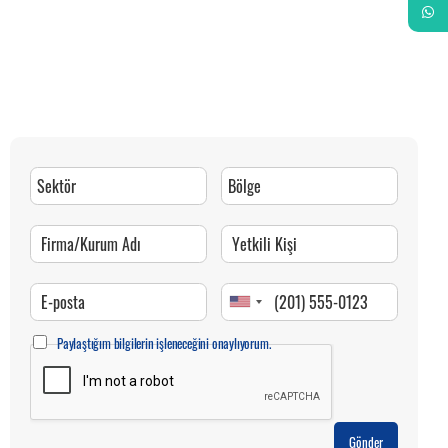
Whats
Paylaştığım bilgilerin işleneceğini onaylıyorum.
Gönder