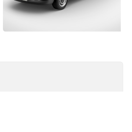
Kurulum ve Teknik Servis
İSİ
TEST TIPLERI
ÖMÜR TESTI