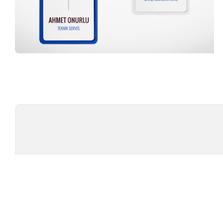
Profesyonel Ekip
TÜ
TEST CIHAZLARI
MARKAL
AMBALAJ TEST CIHAZLARI
TESTOMET