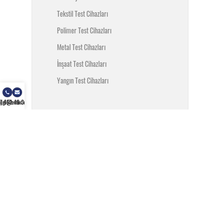
Tekstil Test Cihazları
Polimer Test Cihazları
Metal Test Cihazları
İnşaat Test Cihazları
Yangın Test Cihazları
) 462 49 34
ilgi@enfor.com.tr
SARF MALZEMELER
Test Ekipmanları
Test Malzemeleri
MARKALARIMIZ
Testometric
Chiuvention