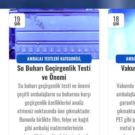
19
18
ŞUB
ŞUB
AMBALAJ TESTLERI KATEGORISI
,
AMBA
Su Buharı Geçirgenlik Testi
Vakum
GEÇIRGENLIK
GEÇIRG
ve Önemi
Su buharı geçirgenlik testi ve önemi
Vakumlu s
çeşitli ambalajların su buharına karşı
ambalajla
geçirgenlik özelliklerini analiz
garanti
etmeniz noktasında öne çıkmaktadır.
çıkmaktad
Bununla birlikte film, folyo ve kağıt
PET gibi 
gibi ambalaj malzemelerinizin
metal v