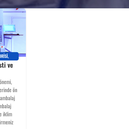
ORISI
,
ti ve
I
önemi,
erinde ön
 ambalaj
mbalaj
e iklim
irmeniz