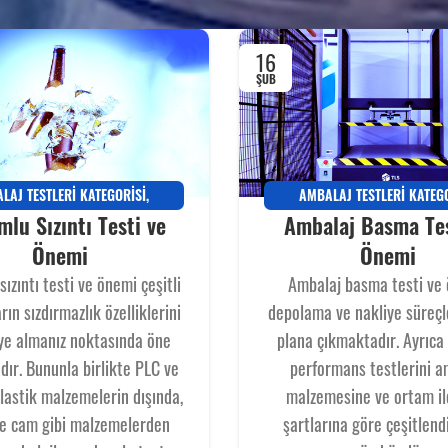
16
ŞUB
LAJ TESTLERI KATEGORISI
,
AMBALAJ TESTLERI KATEG
lu Sızıntı Testi ve
Ambalaj Basma Tes
ENLIK
,
MUKAVEMET VE BASKI
MUKAVEMET VE BASK
Önemi
Önemi
ızıntı testi ve önemi çeşitli
Ambalaj basma testi ve 
rın sızdırmazlık özelliklerini
depolama ve nakliye süreçl
ye almanız noktasında öne
plana çıkmaktadır. Ayrıca
ır. Bununla birlikte PLC ve
performans testlerini a
plastik malzemelerin dışında,
malzemesine ve ortam il
e cam gibi malzemelerden
şartlarına göre çeşitlend