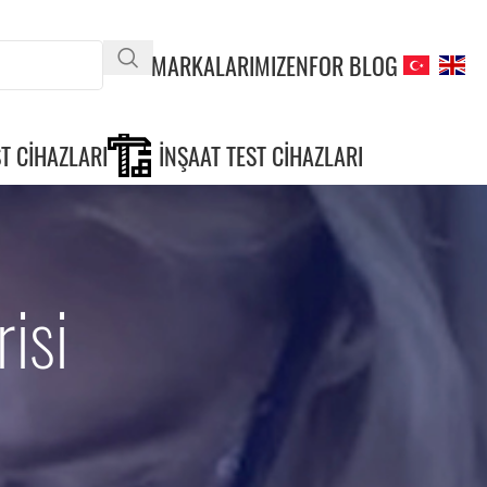
MARKALARIMIZ
ENFOR BLOG
T CIHAZLARI
İNŞAAT TEST CIHAZLARI
isi