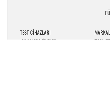
TÜ
TEST CIHAZLARI
MARKAL
AMBALAJ TEST CIHAZLARI
TESTOMET
TEKSTIL TEST CIHAZLARI
CHIUVENTI
POLIMER TEST CIHAZLARI
TESTEX
METAL TEST CIHAZLARI
HITEC
İNŞAAT TEST CIHAZLARI
BINDER
YANGIN TEST CIHAZLARI
TLS
GBPI
SARF MALZEMELER
SAFE LOAD
TEST EKIPMANLARI
IBERTEST