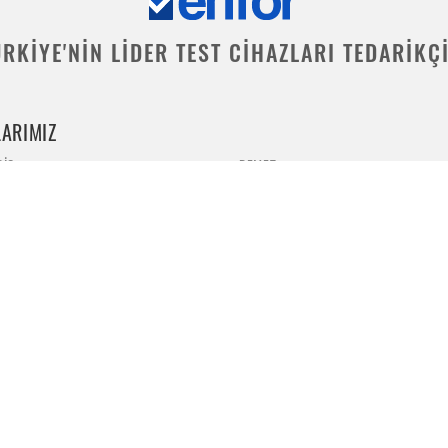
RKİYE'NİN LİDER TEST CİHAZLARI TEDARİKÇ
ARIMIZ
⠀
RIC
REMET
ON
EKTRONTEK
FORMTEST
METROTEC
HILDEBRAND
CONTROLS
ALFA MIRAGE
WHIRLPOOL
TENSILE MILL