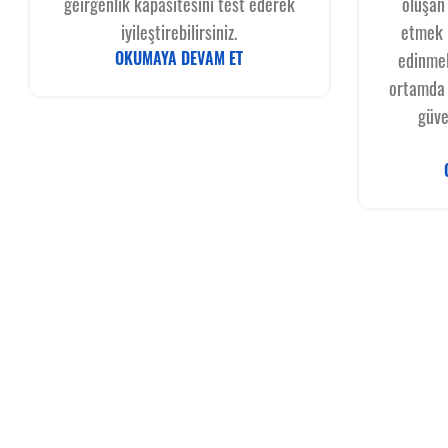
geirgenlik kapasitesini test ederek
oluşan
iyileştirebilirsiniz.
etmek i
OKUMAYA DEVAM ET
edinmel
ortamda 
güve