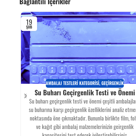
Bağlantılı İçerikler
19
ŞUB
AMBALAJ TESTLERI KATEGORISI
,
GEÇIRGENLIK
Su Buharı Geçirgenlik Testi ve Önemi
Su buharı geçirgenlik testi ve önemi çeşitli ambalajla
su buharına karşı geçirgenlik özelliklerini analiz etme
noktasında öne çıkmaktadır. Bununla birlikte film, fo
ve kağıt gibi ambalaj malzemelerinizin geirgenlik
kapasitesini test ederek iyileştirebilirsiniz.