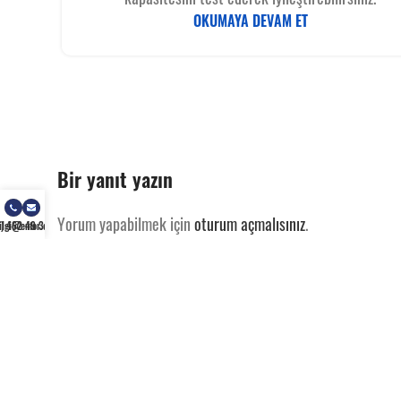
OKUMAYA DEVAM ET
Bir yanıt yazın
Yorum yapabilmek için
oturum açmalısınız
.
) 462 49 34
ilgi@enfor.com.tr